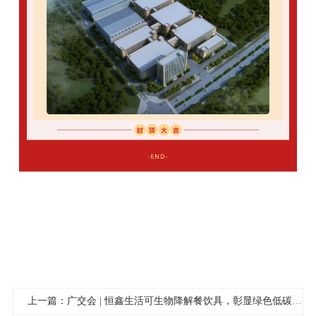
3月30日上午，春光明媚，万物欣荣，合肥恒鑫生活科技股份有限
公司濛河路厂区项目现场一片红红火火，“封顶大吉”醒目耀眼的楼
体墙幅，坚实伟岸的建筑主体，彩旗高展，迎风飒立，礼炮鸣响，
封顶仪式正式拉开序幕。
上一篇：广交会 | 恒鑫生活可生物降解餐饮具，彰显绿色低碳新生活